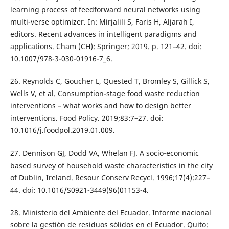
learning process of feedforward neural networks using
multi-verse optimizer. In: Mirjalili S, Faris H, Aljarah I,
editors. Recent advances in intelligent paradigms and
applications. Cham (CH): Springer; 2019. p. 121–42. doi:
10.1007/978-3-030-01916-7_6.
26. Reynolds C, Goucher L, Quested T, Bromley S, Gillick S,
Wells V, et al. Consumption-stage food waste reduction
interventions – what works and how to design better
interventions. Food Policy. 2019;83:7–27. doi:
10.1016/j.foodpol.2019.01.009.
27. Dennison GJ, Dodd VA, Whelan FJ. A socio-economic
based survey of household waste characteristics in the city
of Dublin, Ireland. Resour Conserv Recycl. 1996;17(4):227–
44. doi: 10.1016/S0921-3449(96)01153-4.
28. Ministerio del Ambiente del Ecuador. Informe nacional
sobre la gestión de residuos sólidos en el Ecuador. Quito: