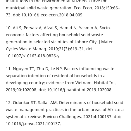
institutions in the Environmental Kuznets Curve for
municipal solid waste generation. Ecol Econ. 2018;150:66–
73. doi: 10.1016/j.ecolecon.2018.04.005.
10. Ali S, Pervaiz A, Afzal S, Hamid N, Yasmin A. Socio-
economic factors affecting household solid waste
generation in selected vicinities of Lahore City. J Mater
Cycles Waste Manag. 2019;21(3):619–31. doi:
10.1007/s10163-018-0826-y.
11. Nguyen TT, Zhu D, Le NP. Factors influencing waste
separation intention of residential households in a
developing country: evidence from Vietnam. Habitat Int.
2019;90:102008. doi: 10.1016/j.habitatint.2019.102008.
12. Odonkor ST, Sallar AM. Determinants of household solid
waste management practices in the urban areas of Africa: a
systematic review. Environ Challenges. 2021;4:100137. doi:
10.1016/j.envc.2021.100137.