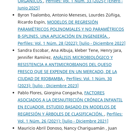
ORGÁNICOS
,
Perfiles: Vol. 1 Núm. 33 (2025): [Enero -
Junio 2025]
Byron Toalombo, Antonio Meneses, Lourdes Zúñiga,
Ricardo Espín,
MODELOS DE REGRESIÓN
PARAMÉTRICOS POLINOMIALES Y NO PARAMÉTRICOS
B-SPLINES. UNA APLICACIÓN EN INGENIERÍA.
,
Perfiles: Vol. 1 Núm. 28 (2022): [Julio - Diciembre 2022]
Sandra Escobar, Ana Albuja, kleber Tene, Henry Jara,
Jennifer Ramírez,
ANÁLISIS MICROBIOLÓGICO Y
RESISTENCIA A ANTIMICROBIANOS DEL QUESO
FRESCO QUE SE EXPENDE EN UN MERCADO, DE LA
CIUDAD DE RIOBAMBA
,
Perfiles: Vol. 1 Núm. 30
(2023): [Julio - Diciembre 2023]
Pablo Flores, Giorgina Congacha,
FACTORES
ASOCIADOS A LA DESNUTRICIÓN CRÓNICA INFANTIL
EN ECUADOR. ESTUDIO BASADO EN MODELOS DE
REGRESIÓN Y ÁRBOLES DE CLASIFICACIÓN.
,
Perfiles:
Vol. 1 Núm. 26 (2021): [Julio - Diciembre 2021]
Mauricio Abril Donoso, Nancy Chariguamán , Juan