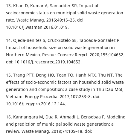
13. Khan D, Kumar A, Samadder SR. Impact of
socioeconomic status on municipal solid waste generation
rate. Waste Manag. 2016;49:15–25. doi:
10.1016/j.wasman.2016.01.019.
14. Ojeda-Benitez S, Cruz-Sotelo SE, Taboada-Gonzalez P.
Impact of household size on solid waste generation in
Northern Mexico. Resour Conserv Recycl. 2020;155:104652.
doi: 10.1016/j.resconrec.2019.104652.
15. Trang PTT, Dong HQ, Toan TQ, Hanh NTX, Thu NT. The
effects of socio-economic factors on household solid waste
generation and composition: a case study in Thu Dau Mot,
Vietnam. Energy Procedia. 2017;107:253–8. doi:
10.1016/j.egypro.2016.12.144.
16. Kannangara M, Dua R, Ahmadi L, Bensebaa F. Modeling
and prediction of municipal solid waste generation: a
review. Waste Manag. 2018;74:105–18. doi: