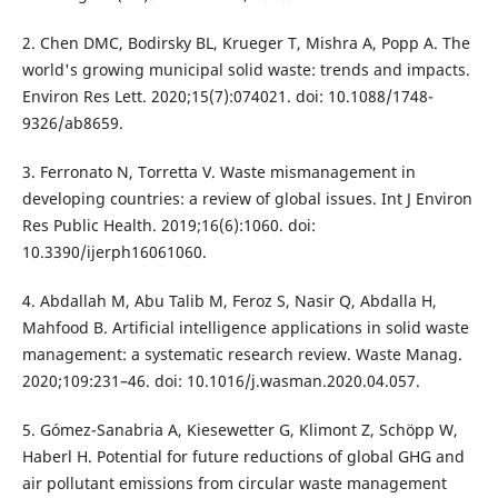
2. Chen DMC, Bodirsky BL, Krueger T, Mishra A, Popp A. The
world's growing municipal solid waste: trends and impacts.
Environ Res Lett. 2020;15(7):074021. doi: 10.1088/1748-
9326/ab8659.
3. Ferronato N, Torretta V. Waste mismanagement in
developing countries: a review of global issues. Int J Environ
Res Public Health. 2019;16(6):1060. doi:
10.3390/ijerph16061060.
4. Abdallah M, Abu Talib M, Feroz S, Nasir Q, Abdalla H,
Mahfood B. Artificial intelligence applications in solid waste
management: a systematic research review. Waste Manag.
2020;109:231–46. doi: 10.1016/j.wasman.2020.04.057.
5. Gómez-Sanabria A, Kiesewetter G, Klimont Z, Schöpp W,
Haberl H. Potential for future reductions of global GHG and
air pollutant emissions from circular waste management