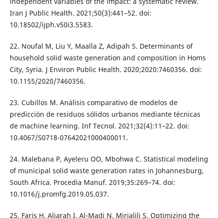
independent variables of the impact: a systematic review.
Iran J Public Health. 2021;50(3):441–52. doi:
10.18502/ijph.v50i3.5583.
22. Noufal M, Liu Y, Maalla Z, Adipah S. Determinants of
household solid waste generation and composition in Homs
City, Syria. J Environ Public Health. 2020;2020:7460356. doi:
10.1155/2020/7460356.
23. Cubillos M. Análisis comparativo de modelos de
predicción de residuos sólidos urbanos mediante técnicas
de machine learning. Inf Tecnol. 2021;32(4):11–22. doi:
10.4067/S0718-07642021000400011.
24. Malebana P, Ayeleru OO, Mbohwa C. Statistical modeling
of municipal solid waste generation rates in Johannesburg,
South Africa. Procedia Manuf. 2019;35:269–74. doi:
10.1016/j.promfg.2019.05.037.
25. Faris H, Aljarah I, Al-Madi N, Mirjalili S. Optimizing the