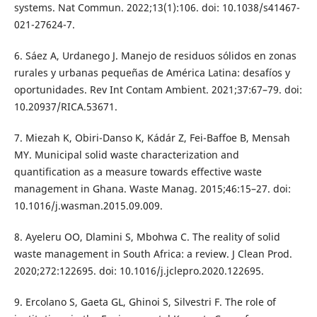
systems. Nat Commun. 2022;13(1):106. doi: 10.1038/s41467-
021-27624-7.
6. Sáez A, Urdanego J. Manejo de residuos sólidos en zonas
rurales y urbanas pequeñas de América Latina: desafíos y
oportunidades. Rev Int Contam Ambient. 2021;37:67–79. doi:
10.20937/RICA.53671.
7. Miezah K, Obiri-Danso K, Kádár Z, Fei-Baffoe B, Mensah
MY. Municipal solid waste characterization and
quantification as a measure towards effective waste
management in Ghana. Waste Manag. 2015;46:15–27. doi:
10.1016/j.wasman.2015.09.009.
8. Ayeleru OO, Dlamini S, Mbohwa C. The reality of solid
waste management in South Africa: a review. J Clean Prod.
2020;272:122695. doi: 10.1016/j.jclepro.2020.122695.
9. Ercolano S, Gaeta GL, Ghinoi S, Silvestri F. The role of