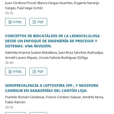
Juan Córdova Procel, Blanca Vargas Guambo, Eugenia Naranjo
Vargas, Paúl Vega Cortéz
29-35
HTML
PDF
CONCEPTOS DE BIOCATÁLISIS DE LA LIGNOCELULOSA
DESDE UN ENFOQUE DE INGENIERÍA DE PROCESOS Y
SISTEMAS: UNA REVISIÓN.
Gabriela Arianna Suárez Matallana, Sara Rosa Sánchez Atahualpa,
Arnold Lazaro Riquez, Ursula Fabiola Rodríguez Zúñiga
36-49
HTML
PDF
SEROPREVALENCIA A LEPTOSPIRA SPP., Y NEOSPORA
CANINUM EN GANADERÍAS DEL CANTÓN LOJA.
Franklin Román-Cárdenas, Franco Cordero Salazar, Amdrés Mora,
Pablo Ramón
50-56