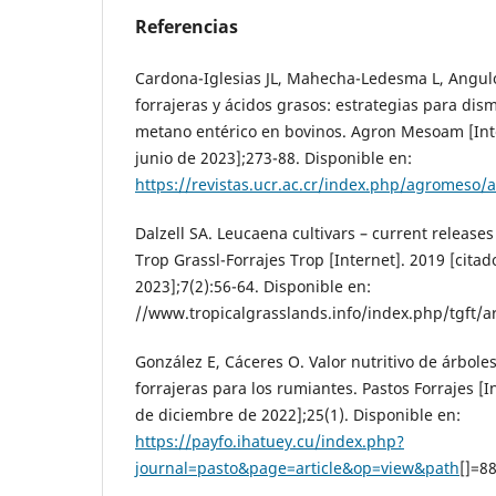
Referencias
Cardona-Iglesias JL, Mahecha-Ledesma L, Angulo-
forrajeras y ácidos grasos: estrategias para dis
metano entérico en bovinos. Agron Mesoam [Inte
junio de 2023];273-88. Disponible en:
https://revistas.ucr.ac.cr/index.php/agromeso/a
Dalzell SA. Leucaena cultivars – current release
Trop Grassl-Forrajes Trop [Internet]. 2019 [citad
2023];7(2):56-64. Disponible en:
//www.tropicalgrasslands.info/index.php/tgft/ar
González E, Cáceres O. Valor nutritivo de árboles
forrajeras para los rumiantes. Pastos Forrajes [I
de diciembre de 2022];25(1). Disponible en:
https://payfo.ihatuey.cu/index.php?
journal=pasto&page=article&op=view&path
[]=8