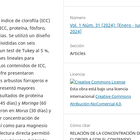
Número
 índice de clorofila (ICC)
Vol. 1 Núm. 31 (2024): [Enero - Ju
ICC, proteína, fósforo,
2024]
ías. Se utilizó un diseño
ivididas con seis
Sección
un test de Tukey al 5 %,
Articles
nes lineales para
 Los contenidos de ICC,
zufre presentaron
Licencia
es arbustos forrajeros e
resentó mayores
Esta obra está bajo una licencia
esultados de proteína
internacional
Creative Commons
45 días) y
Moringa
(60
Atribución-NoComercial 4.0
.
ieron en
Morus
(30 días) y
r concentración de
Cómo citar
 así como para magnesio
lectura directa permitió
RELACIÓN DE LA CONCENTRACIÓN D
CLOROFILA CON EL CONTENIDO