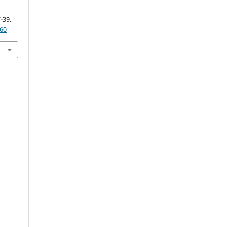
7-39.
260