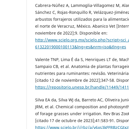
Cabrera-Núñez A, Lammoglia-Villagomez M, Alar
Sánchez C, Rojas-Ronquillo R, Velázquez-Jiménez 
arbustos forrajeros utilizados para la alimenta
el norte de Veracruz, México. Abanico Vet [Intern
noviembre de 2022];9. Disponible en:
http://www.scielo.org.mx/scielo.php?script=sci
61322019000100113&lng=es&nrm=iso&tlng=es
Valente TNP, Lima É da S, Henriques LT de, Ma
Sampaio CB, et al. Anatomia de plantas forragei
nutrientes para ruminantes: revisão. Veterinária
[citado 12 de noviembre de 2022];347-58. Dispon
https://repositorio.unesp.br/handle/11449/141
Silva EA da, Silva WJ da, Barreto AC, Oliveira Ju
JRM, et al. Chemical composition and photosynthe
of forage grasses under irrigation. Rev Bras Zoot
[citado 17 de octubre de 2023];41:583-91. Dispon
https://www.scielo.br/j/rbz/a/v6xs3kFFRBzCGt