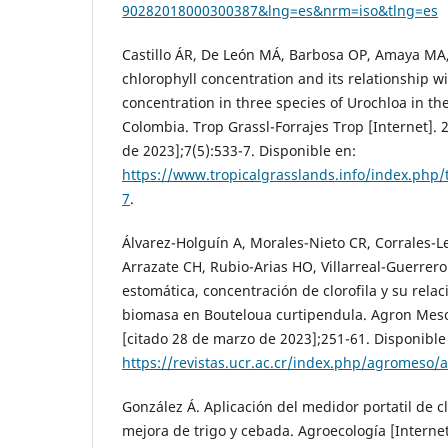
90282018000300387&lng=es&nrm=iso&tlng=es
Castillo ÁR, De León MÁ, Barbosa OP, Amaya MA,
chlorophyll concentration and its relationship w
concentration in three species of Urochloa in t
Colombia. Trop Grassl-Forrajes Trop [Internet]. 
de 2023];7(5):533-7. Disponible en:
https://www.tropicalgrasslands.info/index.php/t
7
.
Álvarez-Holguín A, Morales-Nieto CR, Corrales-
Arrazate CH, Rubio-Arias HO, Villarreal-Guerrero
estomática, concentración de clorofila y su rela
biomasa en Bouteloua curtipendula. Agron Meso
[citado 28 de marzo de 2023];251-61. Disponible
https://revistas.ucr.ac.cr/index.php/agromeso/a
González Á. Aplicación del medidor portatil de c
mejora de trigo y cebada. Agroecología [Internet