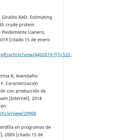
 Giraldo RAD. Estimating
ith crude protein
he Piedemonte Llanero,
2019 [citado 15 de enero
gft/article/view/4402019;7(5):533-
Lerma R, Avendaño-
 F. Caracterización
ción con producción de
am [Internet]. 2018
 en:
rticle/view/29900
lorofila en programas de
]. 2009 [citado 15 de