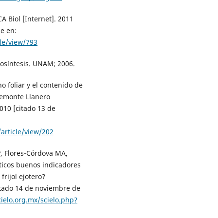
A Biol [Internet]. 2011
le en:
cle/view/793
tosíntesis. UNAM; 2006.
no foliar y el contenido de
edemonte Llanero
010 [citado 13 de
/article/view/202
P, Flores-Córdova MA,
ticos buenos indicadores
frijol ejotero?
itado 14 de noviembre de
ielo.org.mx/scielo.php?