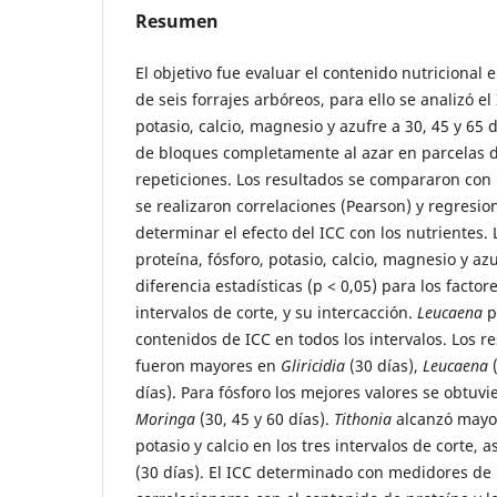
Resumen
El objetivo fue evaluar el contenido nutricional e
de seis forrajes arbóreos, para ello se analizó el 
potasio, calcio, magnesio y azufre a 30, 45 y 65 d
de bloques completamente al azar en parcelas d
repeticiones. Los resultados se compararon con 
se realizaron correlaciones (Pearson) y regresio
determinar el efecto del ICC con los nutrientes.
proteína, fósforo, potasio, calcio, magnesio y a
diferencia estadísticas (p < 0,05) para los factor
intervalos de corte, y su intercacción.
Leucaena
p
contenidos de ICC en todos los intervalos. Los r
fueron mayores en
Gliricidia
(30 días),
Leucaena
(
días). Para fósforo los mejores valores se obtuv
Moringa
(30, 45 y 60 días).
Tithonia
alcanzó mayo
potasio y calcio en los tres intervalos de corte,
(30 días). El ICC determinado con medidores de 