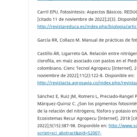
Carril EPU. Fotosíntesis: Aspectos Básicos. REDUC
[citado 11 de noviembre de 2022];2(3). Disponib
http://revistareduca.es/index.php/biologia/arti
García RR, Collazo M. Manual de prácticas de fo
Castillo ÁR, Ligarreto GA. Relación entre nitróge
clorofila, en maíz asociado con pastos en el Pi
colombiano. Cienc Tecnol Agropecu [Internet]. 2
noviembre de 2022];11(2):122-8. Disponible en:
http://revistacta.agrosavia.co/index.php/revista
Sánchez E, Ruiz JM, Romero L, Preciado-Rangel 
Márquez-Quiroz C. ¿Son los pigmentos fotosinté
de la relación del nitrógeno, fósforo y potasio en 
Ecosistemas Recur Agropecu [Internet]. 2018 [c
2022];5(15):387-98. Disponible en:
http://www.sc
script=sci_abstract&pid=S2007-