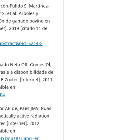
cón-Pulido S, Martínez-
S, et al. Árboles y
ción de ganado bovino en
et]. 2019 [citado 14 de
_abstract&pid=S2448-
chado Neto OR, Gomes DÍ,
ras e a disponibilidade de
 E Zootec [Internet]. 2011
ible en:
104
nior AB de, Paes JMV, Ruas
tically active radiation
ec [Internet]. 2012
ible en:
xzBYDngzR/?lang=en