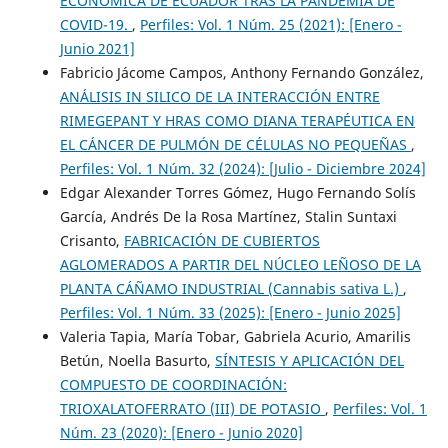
ECONÓMICA DE ECUADOR TRAS LA PANDEMIA DE
COVID-19.
,
Perfiles: Vol. 1 Núm. 25 (2021): [Enero -
Junio 2021]
Fabricio Jácome Campos, Anthony Fernando González,
ANÁLISIS IN SILICO DE LA INTERACCIÓN ENTRE
RIMEGEPANT Y HRAS COMO DIANA TERAPÉUTICA EN
EL CÁNCER DE PULMÓN DE CÉLULAS NO PEQUEÑAS
,
Perfiles: Vol. 1 Núm. 32 (2024): [Julio - Diciembre 2024]
Edgar Alexander Torres Gómez, Hugo Fernando Solís
García, Andrés De la Rosa Martínez, Stalin Suntaxi
Crisanto,
FABRICACIÓN DE CUBIERTOS
AGLOMERADOS A PARTIR DEL NÚCLEO LEÑOSO DE LA
PLANTA CÁÑAMO INDUSTRIAL (Cannabis sativa L.)
,
Perfiles: Vol. 1 Núm. 33 (2025): [Enero - Junio 2025]
Valeria Tapia, María Tobar, Gabriela Acurio, Amarilis
Betún, Noella Basurto,
SÍNTESIS Y APLICACIÓN DEL
COMPUESTO DE COORDINACIÓN:
TRIOXALATOFERRATO (III) DE POTASIO
,
Perfiles: Vol. 1
Núm. 23 (2020): [Enero - Junio 2020]