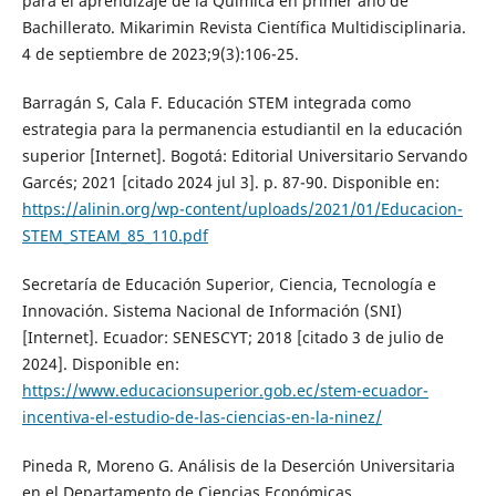
para el aprendizaje de la Química en primer año de
Bachillerato. Mikarimin Revista Científica Multidisciplinaria.
4 de septiembre de 2023;9(3):106-25.
Barragán S, Cala F. Educación STEM integrada como
estrategia para la permanencia estudiantil en la educación
superior [Internet]. Bogotá: Editorial Universitario Servando
Garcés; 2021 [citado 2024 jul 3]. p. 87-90. Disponible en:
https://alinin.org/wp-content/uploads/2021/01/Educacion-
STEM_STEAM_85_110.pdf
Secretaría de Educación Superior, Ciencia, Tecnología e
Innovación. Sistema Nacional de Información (SNI)
[Internet]. Ecuador: SENESCYT; 2018 [citado 3 de julio de
2024]. Disponible en:
https://www.educacionsuperior.gob.ec/stem-ecuador-
incentiva-el-estudio-de-las-ciencias-en-la-ninez/
Pineda R, Moreno G. Análisis de la Deserción Universitaria
en el Departamento de Ciencias Económicas,