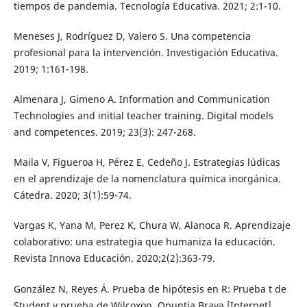
tiempos de pandemia. Tecnología Educativa. 2021; 2:1-10.
Meneses J, Rodríguez D, Valero S. Una competencia
profesional para la intervención. Investigación Educativa.
2019; 1:161-198.
Almenara J, Gimeno A. Information and Communication
Technologies and initial teacher training. Digital models
and competences. 2019; 23(3): 247-268.
Maila V, Figueroa H, Pérez E, Cedeño J. Estrategias lúdicas
en el aprendizaje de la nomenclatura química inorgánica.
Cátedra. 2020; 3(1):59-74.
Vargas K, Yana M, Perez K, Chura W, Alanoca R. Aprendizaje
colaborativo: una estrategia que humaniza la educación.
Revista Innova Educación. 2020;2(2):363-79.
González N, Reyes Á. Prueba de hipótesis en R: Prueba t de
Student y prueba de Wilcoxon. Opuntia Brava [Internet].