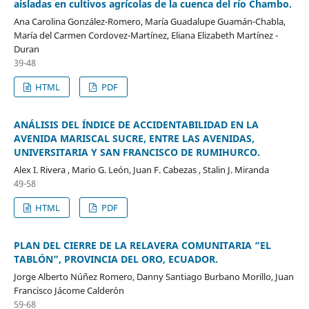
aisladas en cultivos agrícolas de la cuenca del río Chambo.
Ana Carolina González-Romero, María Guadalupe Guamán-Chabla,
María del Carmen Cordovez-Martínez, Eliana Elizabeth Martínez -
Duran
39-48
HTML
PDF
ANÁLISIS DEL ÍNDICE DE ACCIDENTABILIDAD EN LA
AVENIDA MARISCAL SUCRE, ENTRE LAS AVENIDAS,
UNIVERSITARIA Y SAN FRANCISCO DE RUMIHURCO.
Alex I. Rivera , Mario G. León, Juan F. Cabezas , Stalin J. Miranda
49-58
HTML
PDF
PLAN DEL CIERRE DE LA RELAVERA COMUNITARIA “EL
TABLÓN”, PROVINCIA DEL ORO, ECUADOR.
Jorge Alberto Núñez Romero, Danny Santiago Burbano Morillo, Juan
Francisco Jácome Calderón
59-68